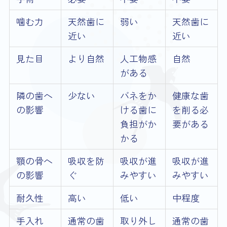
噛む力
天然歯に
弱い
天然歯に
近い
近い
見た目
より自然
人工物感
自然
がある
隣の歯へ
少ない
バネをか
健康な歯
の影響
ける歯に
を削る必
負担がか
要がある
かる
顎の骨へ
吸収を防
吸収が進
吸収が進
の影響
ぐ
みやすい
みやすい
耐久性
高い
低い
中程度
手入れ
通常の歯
取り外し
通常の歯