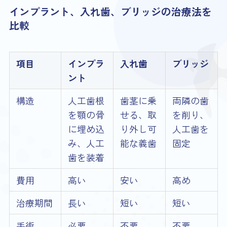
インプラント、入れ歯、ブリッジの治療法を
比較
項目
インプラ
入れ歯
ブリッジ
ント
構造
人工歯根
歯茎に乗
両隣の歯
を顎の骨
せる、取
を削り、
に埋め込
り外し可
人工歯を
み、人工
能な義歯
固定
歯を装着
費用
高い
安い
高め
治療期間
長い
短い
短い
手術
必要
不要
不要