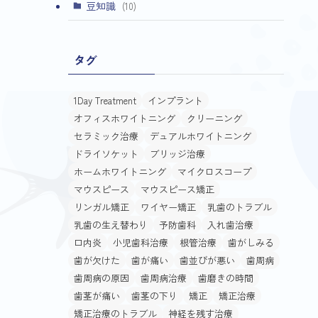
(4)
豆知識
(10)
タグ
1Day Treatment
インプラント
オフィスホワイトニング
クリーニング
セラミック治療
デュアルホワイトニング
ドライソケット
ブリッジ治療
ホームホワイトニング
マイクロスコープ
マウスピース
マウスピース矯正
リンガル矯正
ワイヤー矯正
乳歯のトラブル
乳歯の生え替わり
予防歯科
入れ歯治療
口内炎
小児歯科治療
根管治療
歯がしみる
歯が欠けた
歯が痛い
歯並びが悪い
歯周病
歯周病の原因
歯周病治療
歯磨きの時間
歯茎が痛い
歯茎の下り
矯正
矯正治療
矯正治療のトラブル
神経を残す治療