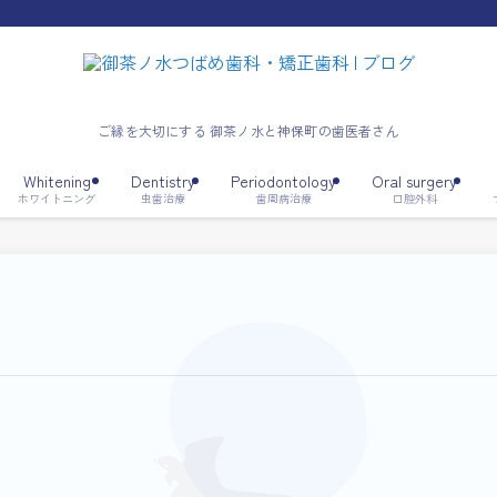
ご縁を大切にする 御茶ノ水と神保町の歯医者さん
Whitening
Dentistry
Periodontology
Oral surgery
ホワイトニング
虫歯治療
歯周病治療
口腔外科