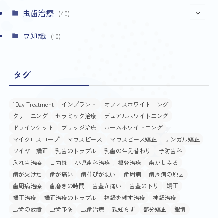
虫歯治療
(40)
(4)
豆知識
(10)
タグ
1Day Treatment
インプラント
オフィスホワイトニング
クリーニング
セラミック治療
デュアルホワイトニング
ドライソケット
ブリッジ治療
ホームホワイトニング
マイクロスコープ
マウスピース
マウスピース矯正
リンガル矯正
ワイヤー矯正
乳歯のトラブル
乳歯の生え替わり
予防歯科
入れ歯治療
口内炎
小児歯科治療
根管治療
歯がしみる
歯が欠けた
歯が痛い
歯並びが悪い
歯周病
歯周病の原因
歯周病治療
歯磨きの時間
歯茎が痛い
歯茎の下り
矯正
矯正治療
矯正治療のトラブル
神経を残す治療
神経治療
虫歯の放置
虫歯予防
虫歯治療
親知らず
部分矯正
銀歯