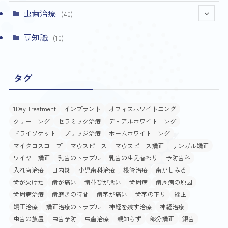
虫歯治療
(40)
(4)
豆知識
(10)
タグ
1Day Treatment
インプラント
オフィスホワイトニング
クリーニング
セラミック治療
デュアルホワイトニング
ドライソケット
ブリッジ治療
ホームホワイトニング
マイクロスコープ
マウスピース
マウスピース矯正
リンガル矯正
ワイヤー矯正
乳歯のトラブル
乳歯の生え替わり
予防歯科
入れ歯治療
口内炎
小児歯科治療
根管治療
歯がしみる
歯が欠けた
歯が痛い
歯並びが悪い
歯周病
歯周病の原因
歯周病治療
歯磨きの時間
歯茎が痛い
歯茎の下り
矯正
矯正治療
矯正治療のトラブル
神経を残す治療
神経治療
虫歯の放置
虫歯予防
虫歯治療
親知らず
部分矯正
銀歯