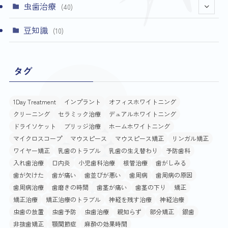
虫歯治療
(40)
(4)
豆知識
(10)
タグ
1Day Treatment
インプラント
オフィスホワイトニング
クリーニング
セラミック治療
デュアルホワイトニング
ドライソケット
ブリッジ治療
ホームホワイトニング
マイクロスコープ
マウスピース
マウスピース矯正
リンガル矯正
ワイヤー矯正
乳歯のトラブル
乳歯の生え替わり
予防歯科
入れ歯治療
口内炎
小児歯科治療
根管治療
歯がしみる
歯が欠けた
歯が痛い
歯並びが悪い
歯周病
歯周病の原因
歯周病治療
歯磨きの時間
歯茎が痛い
歯茎の下り
矯正
矯正治療
矯正治療のトラブル
神経を残す治療
神経治療
虫歯の放置
虫歯予防
虫歯治療
親知らず
部分矯正
銀歯
非抜歯矯正
顎関節症
麻酔の効果時間