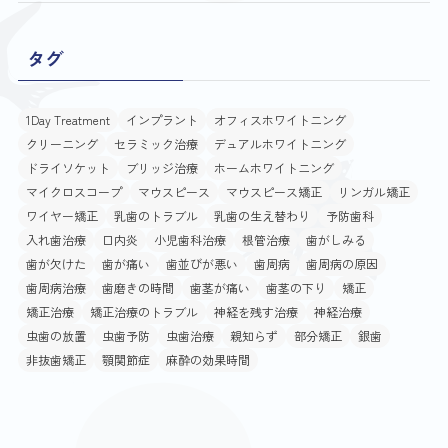
タグ
1Day Treatment
インプラント
オフィスホワイトニング
クリーニング
セラミック治療
デュアルホワイトニング
ドライソケット
ブリッジ治療
ホームホワイトニング
マイクロスコープ
マウスピース
マウスピース矯正
リンガル矯正
ワイヤー矯正
乳歯のトラブル
乳歯の生え替わり
予防歯科
入れ歯治療
口内炎
小児歯科治療
根管治療
歯がしみる
歯が欠けた
歯が痛い
歯並びが悪い
歯周病
歯周病の原因
歯周病治療
歯磨きの時間
歯茎が痛い
歯茎の下り
矯正
矯正治療
矯正治療のトラブル
神経を残す治療
神経治療
虫歯の放置
虫歯予防
虫歯治療
親知らず
部分矯正
銀歯
非抜歯矯正
顎関節症
麻酔の効果時間