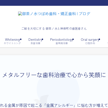
ご縁を大切にする 御茶ノ水と神保町の歯医者さん
Whitening
Dentistry
Periodontology
Oral surgery
ホワイトニング
虫歯治療
歯周病治療
口腔外科
。メタルフリーな歯科治療で心から笑顔に
れる金属が原因で起こる「金属アレルギー」に悩む方が増えて