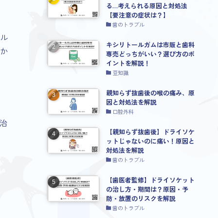
る…考えられる原因と対処法
【要注意の症状は？】
歯のトラブル
ル
キシリトールガムは市販と歯科
か
専売どっちがいい？選び方のポ
イントを解説！
豆知識
親知らず抜歯後の喉の痛み、原
因と対処法を解説
口腔外科
治
【親知らず抜歯後】ドライソケ
ットじゃないのに痛い！原因と
対処法を解説
歯のトラブル
【歯医者監修】ドライソケット
の治し方・期間は？原因・予
防・放置のリスクを解説
歯のトラブル