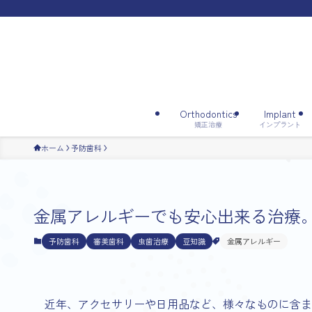
Orthodontics
Implant
矯正治療
インプラント
ホーム
予防歯科
金属アレルギーでも安心出来る治療
予防歯科
審美歯科
虫歯治療
豆知識
金属アレルギー
近年、アクセサリーや日用品など、様々なものに含ま