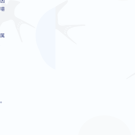
因
場
属
。