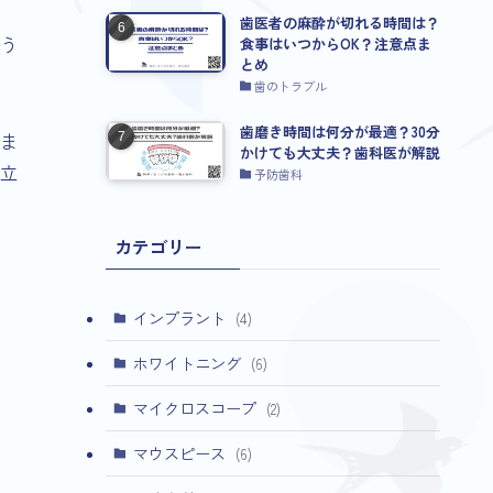
歯医者の麻酔が切れる時間は？
う
食事はいつからOK？注意点ま
とめ
歯のトラブル
歯磨き時間は何分が最適？30分
ま
かけても大丈夫？歯科医が解説
立
予防歯科
カテゴリー
インプラント
(4)
ホワイトニング
(6)
マイクロスコープ
(2)
マウスピース
(6)