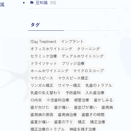
(4)
豆知識
(10)
属
タグ
1Day Treatment
インプラント
オフィスホワイトニング
クリーニング
セラミック治療
デュアルホワイトニング
ドライソケット
ブリッジ治療
ホームホワイトニング
マイクロスコープ
マウスピース
マウスピース矯正
リンガル矯正
ワイヤー矯正
乳歯のトラブル
乳歯の生え替わり
予防歯科
入れ歯治療
口内炎
小児歯科治療
根管治療
歯がしみる
歯が欠けた
歯が痛い
歯並びが悪い
歯周病
歯周病の原因
歯周病治療
歯磨きの時間
歯茎が痛い
歯茎の下り
矯正
矯正治療
矯正治療のトラブル
神経を残す治療