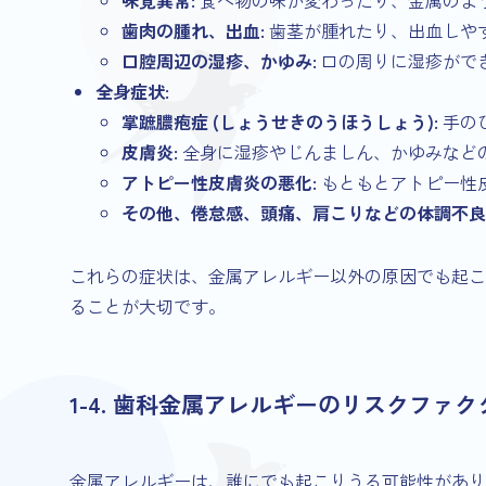
歯肉の腫れ、出血:
歯茎が腫れたり、出血しや
口腔周辺の湿疹、かゆみ:
口の周りに湿疹がで
全身症状:
掌蹠膿疱症 (しょうせきのうほうしょう):
手の
皮膚炎:
全身に湿疹やじんましん、かゆみなど
アトピー性皮膚炎の悪化:
もともとアトピー性
その他、倦怠感、頭痛、肩こりなどの体調不良
これらの症状は、金属アレルギー以外の原因でも起こ
ることが大切です。
1-4. 歯科金属アレルギーのリスクファ
金属アレルギーは、誰にでも起こりうる可能性があり