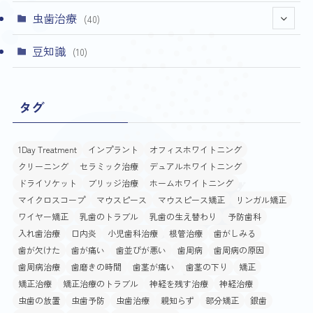
虫歯治療
(40)
(4)
豆知識
(10)
タグ
1Day Treatment
インプラント
オフィスホワイトニング
クリーニング
セラミック治療
デュアルホワイトニング
ドライソケット
ブリッジ治療
ホームホワイトニング
マイクロスコープ
マウスピース
マウスピース矯正
リンガル矯正
ワイヤー矯正
乳歯のトラブル
乳歯の生え替わり
予防歯科
入れ歯治療
口内炎
小児歯科治療
根管治療
歯がしみる
歯が欠けた
歯が痛い
歯並びが悪い
歯周病
歯周病の原因
歯周病治療
歯磨きの時間
歯茎が痛い
歯茎の下り
矯正
矯正治療
矯正治療のトラブル
神経を残す治療
神経治療
虫歯の放置
虫歯予防
虫歯治療
親知らず
部分矯正
銀歯