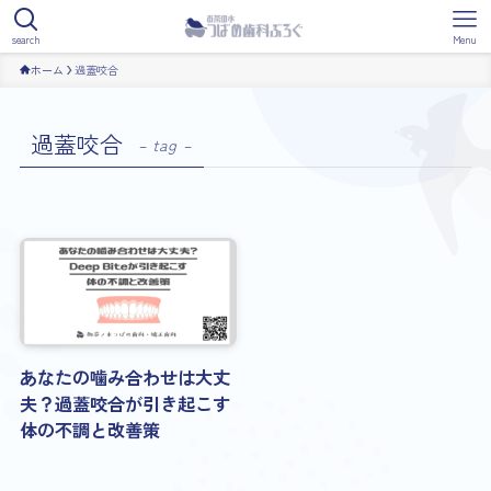
search
Menu
ホーム
過蓋咬合
過蓋咬合
– tag –
あなたの噛み合わせは大丈
夫？過蓋咬合が引き起こす
体の不調と改善策