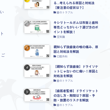
る…考えられる原因と対処法
【要注意の症状は？】
い
歯のトラブル
キシリトールガムは市販と歯科
専売どっちがいい？選び方のポ
イントを解説！
ト
豆知識
親知らず抜歯後の喉の痛み、原
因と対処法を解説
 ご
口腔外科
【親知らず抜歯後】ドライソケ
ットじゃないのに痛い！原因と
対処法を解説
歯のトラブル
【歯医者監修】ドライソケット
の治し方・期間は？原因・予
防・放置のリスクを解説
歯のトラブル