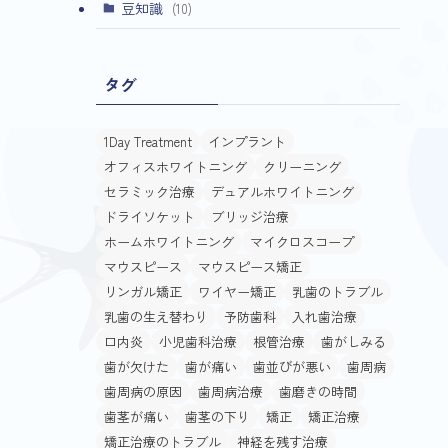
(4)
豆知識
(10)
タグ
1Day Treatment
インプラント
オフィスホワイトニング
クリーニング
セラミック治療
デュアルホワイトニング
ドライソケット
ブリッジ治療
ホームホワイトニング
マイクロスコープ
マウスピース
マウスピース矯正
リンガル矯正
ワイヤー矯正
乳歯のトラブル
乳歯の生え替わり
予防歯科
入れ歯治療
口内炎
小児歯科治療
根管治療
歯がしみる
歯が欠けた
歯が痛い
歯並びが悪い
歯周病
歯周病の原因
歯周病治療
歯磨きの時間
歯茎が痛い
歯茎の下り
矯正
矯正治療
矯正治療のトラブル
神経を残す治療