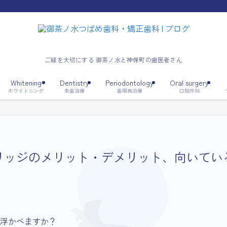
ご縁を大切にする 御茶ノ水と神保町の歯医者さん
Whitening
Dentistry
Periodontology
Oral surgery
ホワイトニング
虫歯治療
歯周病治療
口腔外科
リッジのメリット・デメリット、向いてい
浮かべますか？