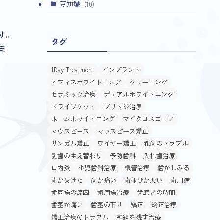
(4)
豆知識
(10)
す。
タグ
ま
1Day Treatment
インプラント
オフィスホワイトニング
クリーニング
セラミック治療
デュアルホワイトニング
ドライソケット
ブリッジ治療
ホームホワイトニング
マイクロスコープ
マウスピース
マウスピース矯正
リンガル矯正
ワイヤー矯正
乳歯のトラブル
乳歯の生え替わり
予防歯科
入れ歯治療
口内炎
小児歯科治療
根管治療
歯がしみる
歯が欠けた
歯が痛い
歯並びが悪い
歯周病
歯周病の原因
歯周病治療
歯磨きの時間
歯茎が痛い
歯茎の下り
矯正
矯正治療
矯正治療のトラブル
神経を残す治療