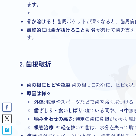
ます。
骨が溶ける！
歯周ポケットが深くなると、歯周病
最終的には歯が抜けることも
骨が溶けて歯を支え
す。
2. 歯根破折
歯の根にヒビや亀裂
歯の根っこ部分に、ヒビが入
原因は様々
外傷
: 転倒やスポーツなどで歯を強くぶつける
歯ぎしり・食いしばり
: 寝ている間や、日中
噛み合わせの悪さ
: 特定の歯に負担がかかり続
根管治療
: 神経を抜いた歯は、水分を失って
症状
歯がぐらつく、噛むと痛い、歯茎が腫れる、