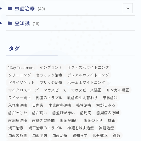
虫歯治療
(40)
(4)
豆知識
(10)
タグ
1Day Treatment
インプラント
オフィスホワイトニング
クリーニング
セラミック治療
デュアルホワイトニング
ドライソケット
ブリッジ治療
ホームホワイトニング
マイクロスコープ
マウスピース
マウスピース矯正
リンガル矯正
ワイヤー矯正
乳歯のトラブル
乳歯の生え替わり
予防歯科
入れ歯治療
口内炎
小児歯科治療
根管治療
歯がしみる
歯が欠けた
歯が痛い
歯並びが悪い
歯周病
歯周病の原因
歯周病治療
歯磨きの時間
歯茎が痛い
歯茎の下り
矯正
矯正治療
矯正治療のトラブル
神経を残す治療
神経治療
虫歯の放置
虫歯予防
虫歯治療
親知らず
部分矯正
銀歯