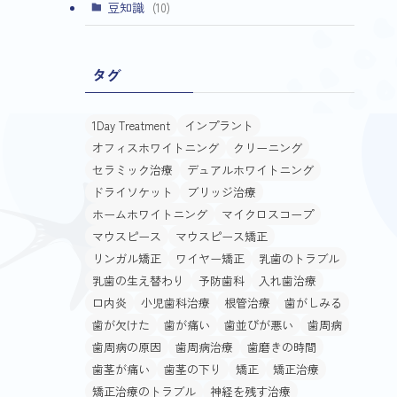
(4)
豆知識
(10)
タグ
1Day Treatment
インプラント
オフィスホワイトニング
クリーニング
セラミック治療
デュアルホワイトニング
ドライソケット
ブリッジ治療
ホームホワイトニング
マイクロスコープ
マウスピース
マウスピース矯正
リンガル矯正
ワイヤー矯正
乳歯のトラブル
乳歯の生え替わり
予防歯科
入れ歯治療
口内炎
小児歯科治療
根管治療
歯がしみる
歯が欠けた
歯が痛い
歯並びが悪い
歯周病
歯周病の原因
歯周病治療
歯磨きの時間
歯茎が痛い
歯茎の下り
矯正
矯正治療
矯正治療のトラブル
神経を残す治療