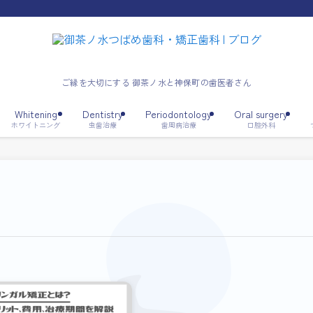
ご縁を大切にする 御茶ノ水と神保町の歯医者さん
Whitening
Dentistry
Periodontology
Oral surgery
ホワイトニング
虫歯治療
歯周病治療
口腔外科