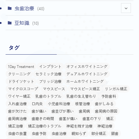
虫歯治療
(40)
(4)
豆知識
(10)
タグ
1Day Treatment
インプラント
オフィスホワイトニング
クリーニング
セラミック治療
デュアルホワイトニング
ドライソケット
ブリッジ治療
ホームホワイトニング
マイクロスコープ
マウスピース
マウスピース矯正
リンガル矯正
ワイヤー矯正
乳歯のトラブル
乳歯の生え替わり
予防歯科
入れ歯治療
口内炎
小児歯科治療
根管治療
歯がしみる
歯が欠けた
歯が痛い
歯並びが悪い
歯周病
歯周病の原因
歯周病治療
歯磨きの時間
歯茎が痛い
歯茎の下り
矯正
矯正治療
矯正治療のトラブル
神経を残す治療
神経治療
虫歯の放置
虫歯予防
虫歯治療
親知らず
部分矯正
銀歯