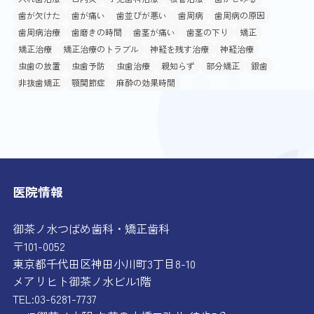
歯が欠けた
歯が痛い
歯並びが悪い
歯周病
歯周病の原因
歯周病治療
歯磨きの時間
歯茎が痛い
歯茎の下り
矯正
矯正治療
矯正治療のトラブル
神経を残す治療
神経治療
虫歯の放置
虫歯予防
虫歯治療
親知らず
部分矯正
銀歯
非抜歯矯正
顎関節症
麻酔の効果時間
医院情報
御茶ノ水つばめ歯科・矯正歯科
〒101-0052
東京都千代田区神田小川町3丁目8-10
メアリヒト御茶ノ水ビル1階
TEL:03-6281-7737