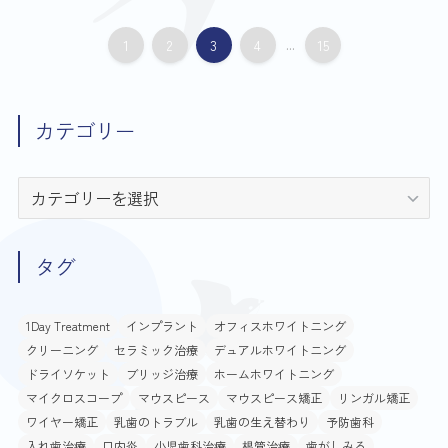
1
2
3
4
...
15
カテゴリー
カ
テ
ゴ
リ
タグ
ー
1Day Treatment
インプラント
オフィスホワイトニング
クリーニング
セラミック治療
デュアルホワイトニング
ドライソケット
ブリッジ治療
ホームホワイトニング
マイクロスコープ
マウスピース
マウスピース矯正
リンガル矯正
ワイヤー矯正
乳歯のトラブル
乳歯の生え替わり
予防歯科
入れ歯治療
口内炎
小児歯科治療
根管治療
歯がしみる